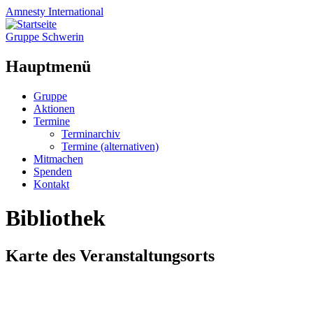
Amnesty
International
Gruppe Schwerin
Hauptmenü
Zum
Gruppe
Inhalt
Aktionen
springen
Termine
Terminarchiv
Termine (alternativen)
Mitmachen
Spenden
Kontakt
Bibliothek
Karte des Veranstaltungsorts