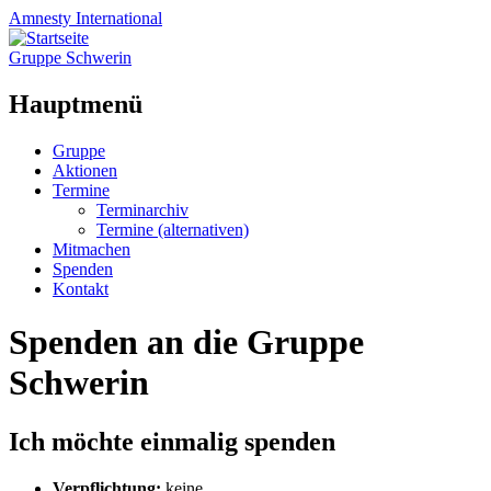
Amnesty
International
Gruppe Schwerin
Hauptmenü
Zum
Gruppe
Inhalt
Aktionen
springen
Termine
Terminarchiv
Termine (alternativen)
Mitmachen
Spenden
Kontakt
Spenden an die Gruppe
Schwerin
Ich möchte einmalig spenden
Verpflichtung:
keine