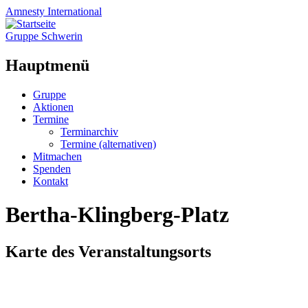
Amnesty
International
Gruppe Schwerin
Hauptmenü
Zum
Gruppe
Inhalt
Aktionen
springen
Termine
Terminarchiv
Termine (alternativen)
Mitmachen
Spenden
Kontakt
Bertha-Klingberg-Platz
Karte des Veranstaltungsorts